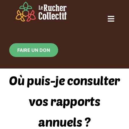
Skip
to
content
Toggl
Naviga
ACCUEIL
FAIRE UN DON
QUI SOMMES-NOUS ?
Où puis-je consulter
NOS ACTIONS
vos rapports
CALENDRIER
annuels ?
LE RUCHER EN IMAGE