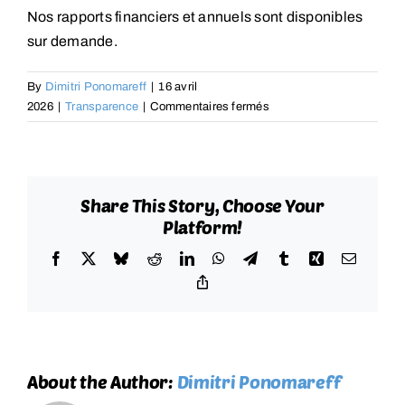
Nos rapports financiers et annuels sont disponibles
sur demande.
By
Dimitri Ponomareff
|
16 avril
sur
2026
|
Transparence
|
Commentaires fermés
Où
puis-
je
consulter
Share This Story, Choose Your
vos
Platform!
rapports
annuels
Facebook
X
Bluesky
Reddit
LinkedIn
WhatsApp
Telegram
Tumblr
Xing
Email
?
Copy
Link
About the Author:
Dimitri Ponomareff