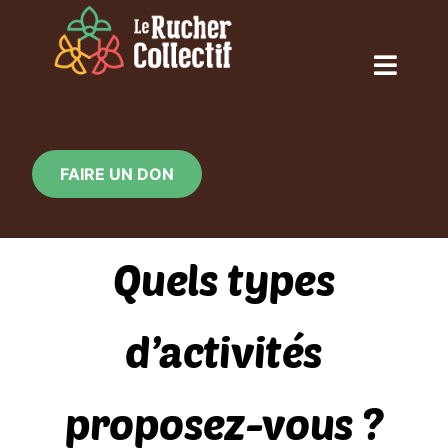
Skip
to
content
Toggl
Naviga
ACCUEIL
FAIRE UN DON
QUI SOMMES-NOUS ?
Quels types
NOS ACTIONS
d’activités
CALENDRIER
proposez-vous ?
LE RUCHER EN IMAGE