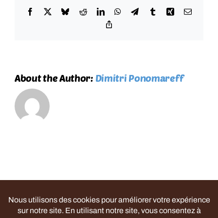
Facebook
X
Bluesky
Reddit
LinkedIn
WhatsApp
Telegram
Tumblr
Xing
Email
Copy
Link
About the Author:
Dimitri Ponomareff