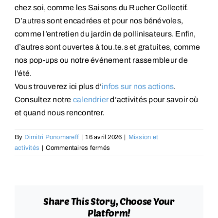
chez soi, comme les Saisons du Rucher Collectif.
D’autres sont encadrées et pour nos bénévoles,
comme l’entretien du jardin de pollinisateurs. Enfin,
d’autres sont ouvertes à tou.te
.s et gratuites, comme
nos pop-ups ou notre événement rassembleur de
l’été.
Vous trouverez ici plus d’
infos sur nos actions
.
Consultez notre
calendrier
d’activités pour savoir où
et quand nous rencontrer.
By
Dimitri Ponomareff
|
16 avril 2026
|
Mission et
sur
activités
|
Commentaires fermés
Quels
types
d’activités
proposez-
Share This Story, Choose Your
vous
Platform!
?