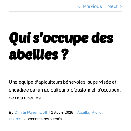
Previous
Next
RESSOURCES
CONTACT
Qui s’occupe des
FOIRE AUX QUESTIONS (FAQ)
abeilles ?
Une équipe d’apiculteurs bénévoles, supervisée et
encadrée par un apiculteur professionnel, s’occupent
de nos abeilles.
By
Dimitri Ponomareff
|
16 avril 2026
|
Abeille, Miel et
sur
Ruche
|
Commentaires fermés
Qui