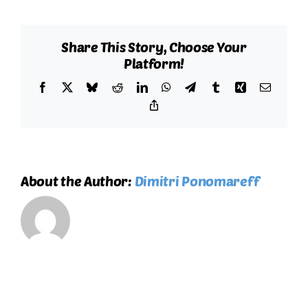
s’occupe
des
abeilles
Share This Story, Choose Your
?
Platform!
Facebook
X
Bluesky
Reddit
LinkedIn
WhatsApp
Telegram
Tumblr
Xing
Email
Copy
Link
About the Author:
Dimitri Ponomareff