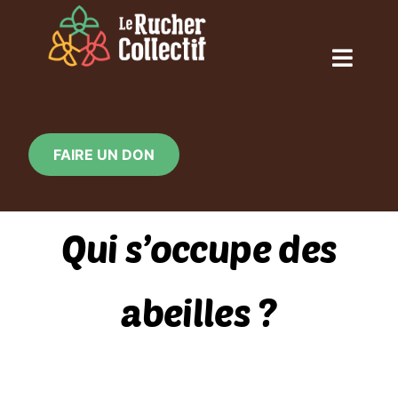
Skip
to
content
Toggl
Naviga
ACCUEIL
FAIRE UN DON
QUI SOMMES-NOUS ?
Qui s’occupe des
NOS ACTIONS
abeilles ?
CALENDRIER
LE RUCHER EN IMAGE