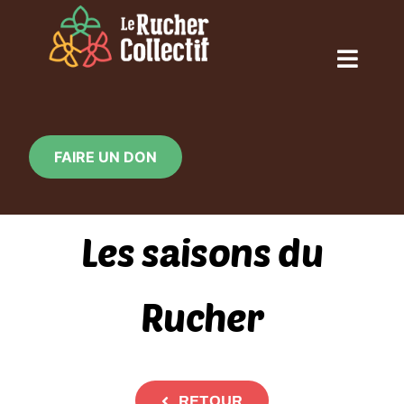
Skip
to
content
Toggl
Naviga
ACCUEIL
FAIRE UN DON
QUI SOMMES-NOUS ?
Les saisons du
NOS ACTIONS
Rucher
CALENDRIER
LE RUCHER EN IMAGE
RETOUR