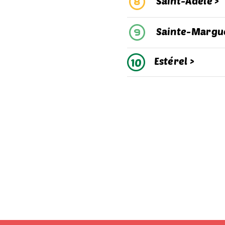
Saint-Adèle >
Sainte-Margue
Estérel >