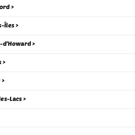
ord >
-Îles >
e-d'Howard >
 >
 >
es-Lacs >