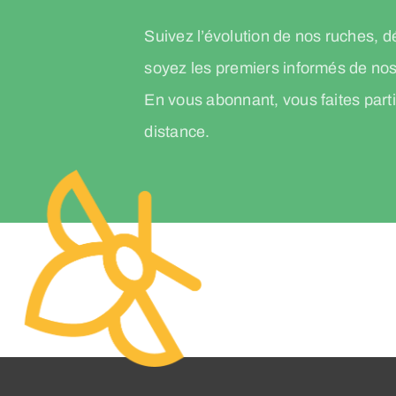
Suivez l’évolution de nos ruches, d
soyez les premiers informés de nos
En vous abonnant, vous faites par
distance.