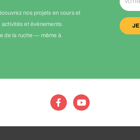
écouvrez nos projets en cours et
 activités et événements.
JE
tie de la ruche — même à