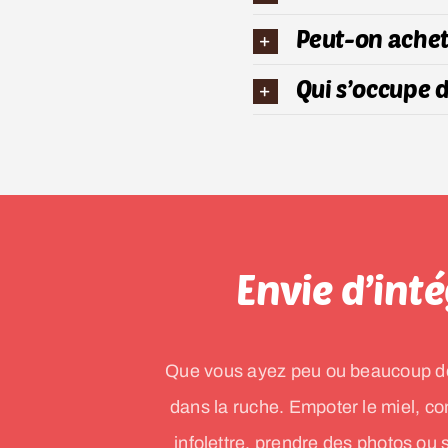
Peut-on achet
Qui s’occupe d
Envie d’inté
Que vous ayez peu ou beaucoup de t
dans la ruche. Empoter le miel, con
infolettre, prendre des photos ou