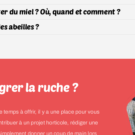
er du miel ? Où, quand et comment ?
es abeilles ?
grer la ruche ?
emps à offrir, il y a une place pour vous
tribuer à un projet horticole, rédiger une
 simplement donner un coup de main lors