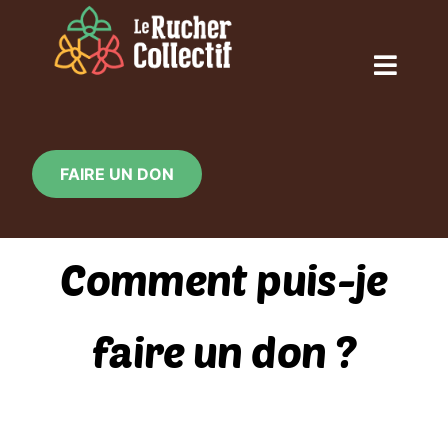
Skip
to
content
Toggl
Naviga
ACCUEIL
FAIRE UN DON
QUI SOMMES-NOUS ?
Comment puis-je
NOS ACTIONS
faire un don ?
CALENDRIER
LE RUCHER EN IMAGE