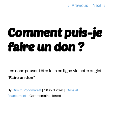
Previous
Next
RESSOURCES
CONTACT
Comment puis-je
FOIRE AUX QUESTIONS (FAQ)
faire un don ?
Les dons peuvent être faits en ligne via notre onglet
“
Faire un don
”
By
Dimitri Ponomareff
|
16 avril 2026
|
Dons et
sur
financement
|
Commentaires fermés
Comment
puis-
je