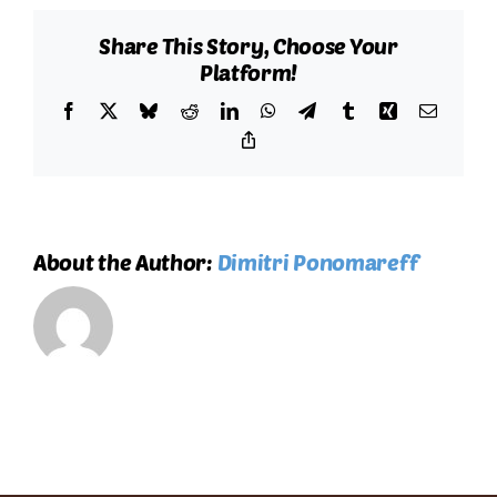
faire
Share This Story, Choose Your
un
Platform!
don
?
Facebook
X
Bluesky
Reddit
LinkedIn
WhatsApp
Telegram
Tumblr
Xing
Email
Copy
Link
About the Author:
Dimitri Ponomareff