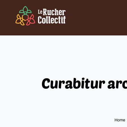
Skip
to
content
Curabitur arc
Home