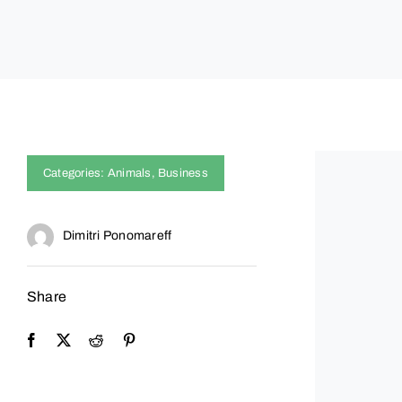
Categories:
Animals
,
Business
Dimitri Ponomareff
Share