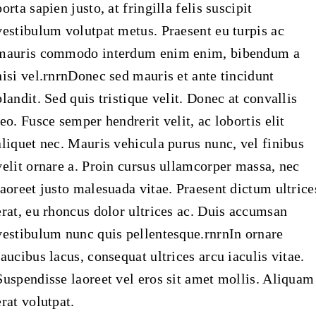
porta sapien justo, at fringilla felis suscipit
vestibulum volutpat metus. Praesent eu turpis ac
mauris commodo interdum enim enim, bibendum a
nisi vel.rnrnDonec sed mauris et ante tincidunt
blandit. Sed quis tristique velit. Donec at convallis
leo. Fusce semper hendrerit velit, ac lobortis elit
aliquet nec. Mauris vehicula purus nunc, vel finibus
velit ornare a. Proin cursus ullamcorper massa, nec
laoreet justo malesuada vitae. Praesent dictum ultrice
erat, eu rhoncus dolor ultrices ac. Duis accumsan
vestibulum nunc quis pellentesque.rnrnIn ornare
faucibus lacus, consequat ultrices arcu iaculis vitae.
Suspendisse laoreet vel eros sit amet mollis. Aliquam
erat volutpat.