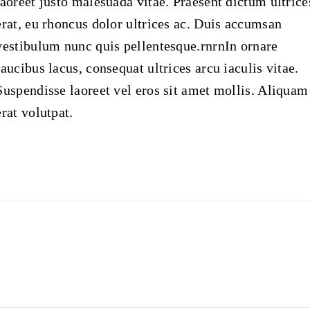
laoreet justo malesuada vitae. Praesent dictum ultrice
erat, eu rhoncus dolor ultrices ac. Duis accumsan
vestibulum nunc quis pellentesque.rnrnIn ornare
faucibus lacus, consequat ultrices arcu iaculis vitae.
Suspendisse laoreet vel eros sit amet mollis. Aliquam
erat volutpat.