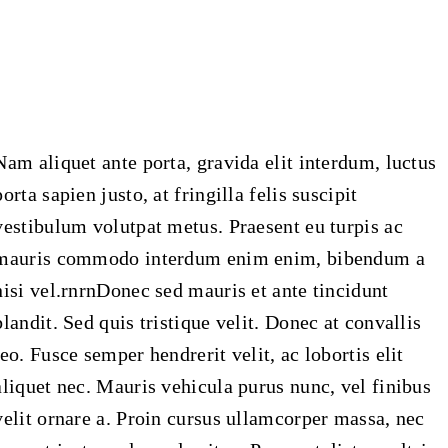
Nam aliquet ante porta, gravida elit interdum, luctus
porta sapien justo, at fringilla felis suscipit
vestibulum volutpat metus. Praesent eu turpis ac
mauris commodo interdum enim enim, bibendum a
nisi vel.rnrnDonec sed mauris et ante tincidunt
blandit. Sed quis tristique velit. Donec at convallis
leo. Fusce semper hendrerit velit, ac lobortis elit
aliquet nec. Mauris vehicula purus nunc, vel finibus
velit ornare a. Proin cursus ullamcorper massa, nec