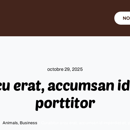
NO
octobre 29, 2025
u erat, accumsan id
porttitor
Animals
Business
Curabitur arcu erat, accumsan id imperdiet et, p