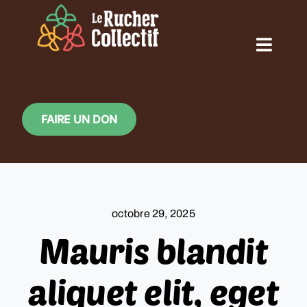
Skip
to
content
Toggl
Naviga
ACCUEIL
FAIRE UN DON
QUI SOMMES-NOUS ?
NOS ACTIONS
octobre 29, 2025
Mauris blandit
CALENDRIER
aliquet elit, eget
LE RUCHER EN IMAGE