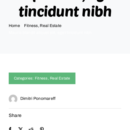
tincidunt nibh
RESSOURCES
Home
Fitness
Real Estate
CONTACT
Mauris blandit aliquet elit, eget tincidunt nibh
FOIRE AUX QUESTIONS (FAQ)
Categories:
Fitness
,
Real Estate
Dimitri Ponomareff
Share